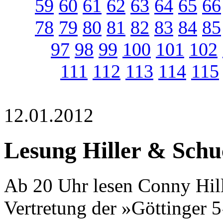
59
60
61
62
63
64
65
66
78
79
80
81
82
83
84
85
97
98
99
100
101
102
111
112
113
114
115
12.01.2012
Lesung Hiller & Schu
Ab 20 Uhr lesen Conny Hill
Vertretung der »Göttinger