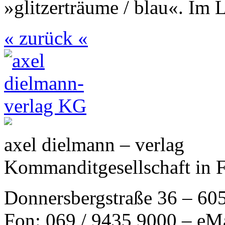
»glitzerträume / blau«. Im 
« zurück «
axel dielmann – verlag
Kommanditgesellschaft in 
Donnersbergstraße 36 – 60
Fon: 069 / 9435 9000 – eM