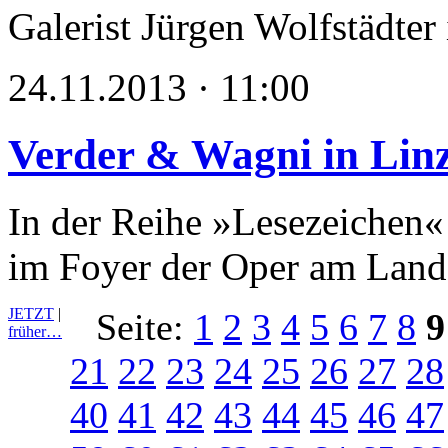
Galerist Jürgen Wolfstädter
24.11.2013 · 11:00
Verder & Wagni in Lin
In der Reihe »Lesezeichen«
im Foyer der Oper am Lande
JETZT
|
Seite:
1
2
3
4
5
6
7
8
9
früher…
21
22
23
24
25
26
27
28
40
41
42
43
44
45
46
47