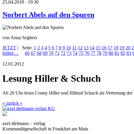
25.04.2018 · 19:30
Norbert Abels auf den Spuren
von Anna Seghers
JETZT
|
Seite:
1
2
3
4
5
6
7
8
9
10
11
12
13
14
15
16
17
18
19
20
2
früher…
66
67
68
69
70
71
72
73
74
75
76
77
78
79
80
81
82
83
12.01.2012
Lesung Hiller & Schuch
Ab 20 Uhr lesen Conny Hiller und Hiltrud Schuch als Vertretung der
« zurück «
axel dielmann – verlag
Kommanditgesellschaft in Frankfurt am Main