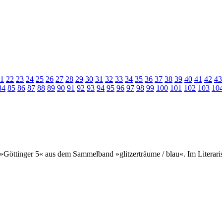
1
22
23
24
25
26
27
28
29
30
31
32
33
34
35
36
37
38
39
40
41
42
43
84
85
86
87
88
89
90
91
92
93
94
95
96
97
98
99
100
101
102
103
10
 »Göttinger 5« aus dem Sammelband »glitzerträume / blau«. Im Literar