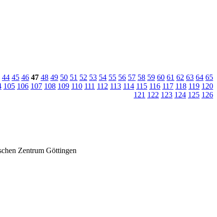
44
45
46
47
48
49
50
51
52
53
54
55
56
57
58
59
60
61
62
63
64
65
4
105
106
107
108
109
110
111
112
113
114
115
116
117
118
119
120
121
122
123
124
125
126
ischen Zentrum Göttingen