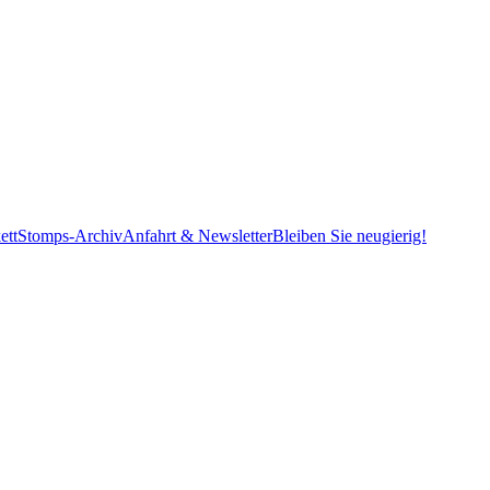
ett
Stomps-Archiv
Anfahrt & Newsletter
Bleiben Sie neugierig!