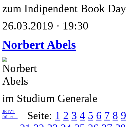
zum Indipendent Book Day
26.03.2019 · 19:30
Norbert Abels
im Studium Generale
JETZT
|
Seite:
1
2
3
4
5
6
7
8
9
früher…