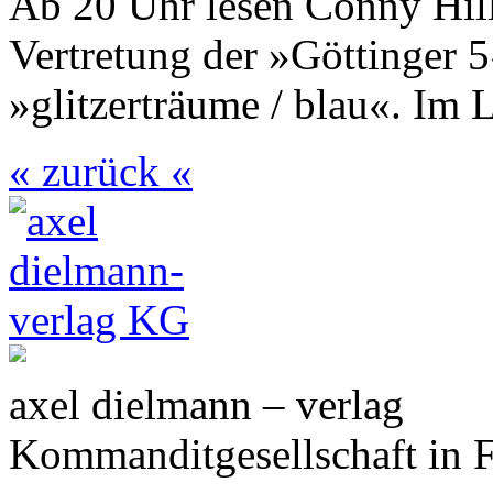
Ab 20 Uhr lesen Conny Hill
Vertretung der »Göttinger
»glitzerträume / blau«. Im 
« zurück «
axel dielmann – verlag
Kommanditgesellschaft in 