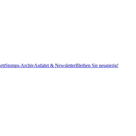
ett
Stomps-Archiv
Anfahrt & Newsletter
Bleiben Sie neugierig!