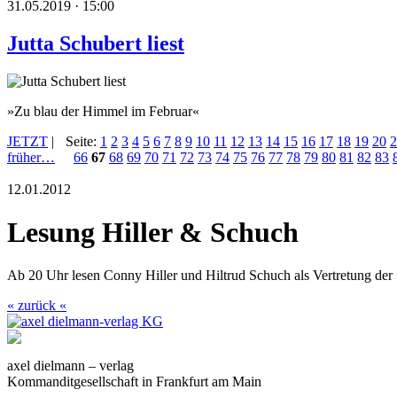
31.05.2019 · 15:00
Jutta Schubert liest
»Zu blau der Himmel im Februar«
JETZT
|
Seite:
1
2
3
4
5
6
7
8
9
10
11
12
13
14
15
16
17
18
19
20
2
früher…
66
67
68
69
70
71
72
73
74
75
76
77
78
79
80
81
82
83
12.01.2012
Lesung Hiller & Schuch
Ab 20 Uhr lesen Conny Hiller und Hiltrud Schuch als Vertretung der
« zurück «
axel dielmann – verlag
Kommanditgesellschaft in Frankfurt am Main