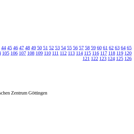
44
45
46
47
48
49
50
51
52
53
54
55
56
57
58
59
60
61
62
63
64
65
4
105
106
107
108
109
110
111
112
113
114
115
116
117
118
119
120
121
122
123
124
125
126
ischen Zentrum Göttingen