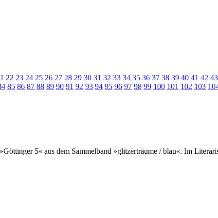
1
22
23
24
25
26
27
28
29
30
31
32
33
34
35
36
37
38
39
40
41
42
43
84
85
86
87
88
89
90
91
92
93
94
95
96
97
98
99
100
101
102
103
10
 »Göttinger 5« aus dem Sammelband »glitzerträume / blau«. Im Literar