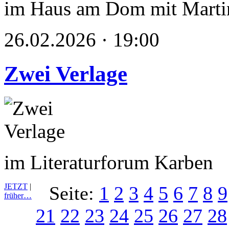
im Haus am Dom mit Marti
26.02.2026 · 19:00
Zwei Verlage
im Literaturforum Karben
JETZT
|
Seite:
1
2
3
4
5
6
7
8
9
früher…
21
22
23
24
25
26
27
28