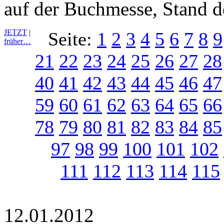
auf der Buchmesse, Stand de
JETZT
|
Seite:
1
2
3
4
5
6
7
8
9
früher…
21
22
23
24
25
26
27
28
40
41
42
43
44
45
46
47
59
60
61
62
63
64
65
66
78
79
80
81
82
83
84
85
97
98
99
100
101
102
111
112
113
114
115
12.01.2012