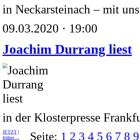
in Neckarsteinach – mit u
09.03.2020 · 19:00
Joachim Durrang liest
in der Klosterpresse Frankf
JETZT
|
Seite:
1
2
3
4
5
6
7
8
9
früher…