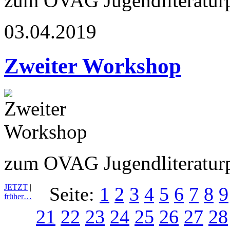
zum OVAG Jugendliteraturp
03.04.2019
Zweiter Workshop
zum OVAG Jugendliteraturp
JETZT
|
Seite:
1
2
3
4
5
6
7
8
9
früher…
21
22
23
24
25
26
27
28