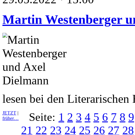
Martin Westenberger u
lesen bei den Literarische
JETZT
|
Seite:
1
2
3
4
5
6
7
8
9
früher…
21
22
23
24
25
26
27
28