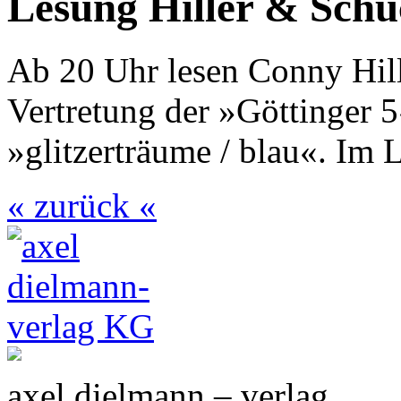
Lesung Hiller & Schu
Ab 20 Uhr lesen Conny Hill
Vertretung der »Göttinger
»glitzerträume / blau«. Im 
« zurück «
axel dielmann – verlag