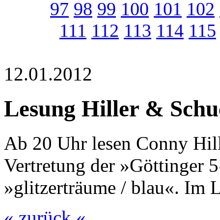
97
98
99
100
101
102
111
112
113
114
115
12.01.2012
Lesung Hiller & Schu
Ab 20 Uhr lesen Conny Hill
Vertretung der »Göttinger
»glitzerträume / blau«. Im 
« zurück «