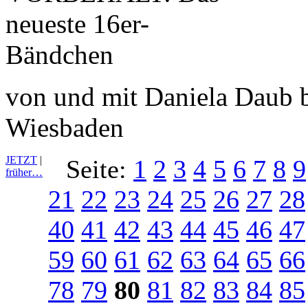
von und mit Daniela Daub b
Wiesbaden
JETZT
|
Seite:
1
2
3
4
5
6
7
8
9
früher…
21
22
23
24
25
26
27
28
40
41
42
43
44
45
46
47
59
60
61
62
63
64
65
66
78
79
80
81
82
83
84
85