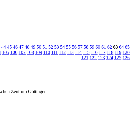
44
45
46
47
48
49
50
51
52
53
54
55
56
57
58
59
60
61
62
63
64
65
4
105
106
107
108
109
110
111
112
113
114
115
116
117
118
119
120
121
122
123
124
125
126
ischen Zentrum Göttingen