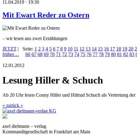
11.04.2019 · 19:30
Mit Ewart Reder zu Ostern
– wir lesen aus zwei Erzählungen
JETZT
|
Seite:
1
2
3
4
5
6
7
8
9
10
11
12
13
14
15
16
17
18
19
20
2
früher…
66
67
68
69
70
71
72
73
74
75
76
77
78
79
80
81
82
83
12.01.2012
Lesung Hiller & Schuch
Ab 20 Uhr lesen Conny Hiller und Hiltrud Schuch als Vertretung der
« zurück «
axel dielmann – verlag
Kommanditgesellschaft in Frankfurt am Main