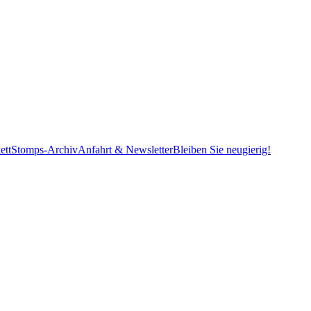
ett
Stomps-Archiv
Anfahrt & Newsletter
Bleiben Sie neugierig!