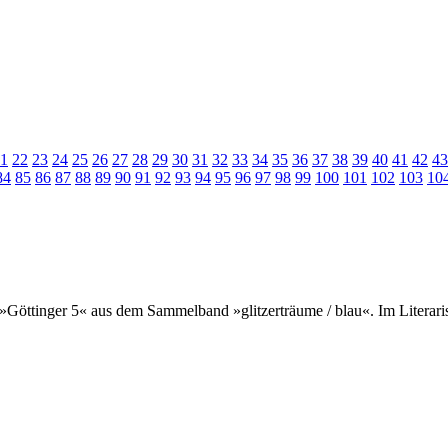
1
22
23
24
25
26
27
28
29
30
31
32
33
34
35
36
37
38
39
40
41
42
43
84
85
86
87
88
89
90
91
92
93
94
95
96
97
98
99
100
101
102
103
10
 »Göttinger 5« aus dem Sammelband »glitzerträume / blau«. Im Literar