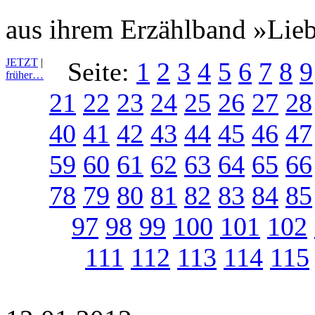
aus ihrem Erzählband »Lie
JETZT
|
Seite:
1
2
3
4
5
6
7
8
9
früher…
21
22
23
24
25
26
27
28
40
41
42
43
44
45
46
47
59
60
61
62
63
64
65
66
78
79
80
81
82
83
84
85
97
98
99
100
101
102
111
112
113
114
115