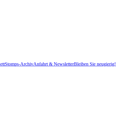
ett
Stomps-Archiv
Anfahrt & Newsletter
Bleiben Sie neugierig!