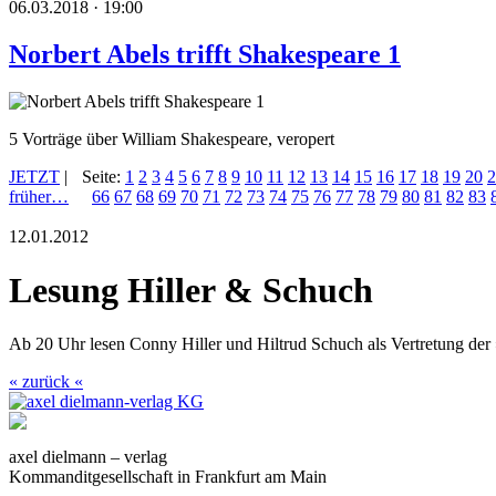
06.03.2018 · 19:00
Norbert Abels trifft Shakespeare 1
5 Vorträge über William Shakespeare, veropert
JETZT
|
Seite:
1
2
3
4
5
6
7
8
9
10
11
12
13
14
15
16
17
18
19
20
2
früher…
66
67
68
69
70
71
72
73
74
75
76
77
78
79
80
81
82
83
12.01.2012
Lesung Hiller & Schuch
Ab 20 Uhr lesen Conny Hiller und Hiltrud Schuch als Vertretung der
« zurück «
axel dielmann – verlag
Kommanditgesellschaft in Frankfurt am Main