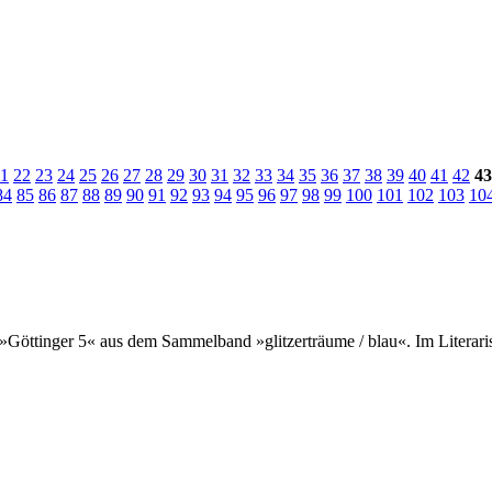
1
22
23
24
25
26
27
28
29
30
31
32
33
34
35
36
37
38
39
40
41
42
43
84
85
86
87
88
89
90
91
92
93
94
95
96
97
98
99
100
101
102
103
10
 »Göttinger 5« aus dem Sammelband »glitzerträume / blau«. Im Literar