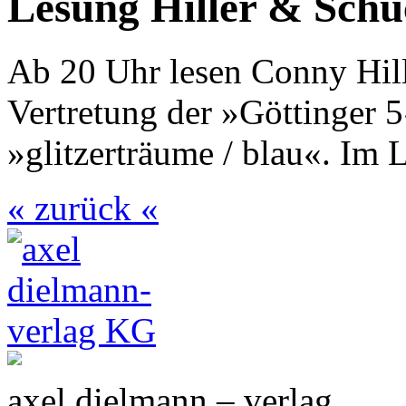
Lesung Hiller & Schu
Ab 20 Uhr lesen Conny Hill
Vertretung der »Göttinger
»glitzerträume / blau«. Im 
« zurück «
axel dielmann – verlag