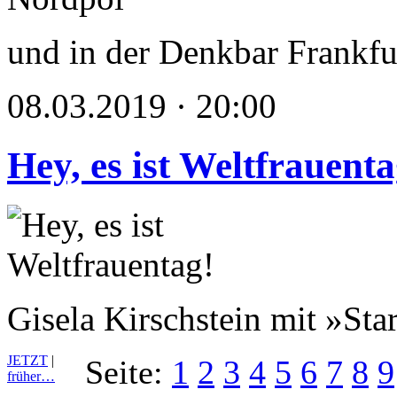
und in der Denkbar Frankfu
08.03.2019 · 20:00
Hey, es ist Weltfrauenta
Gisela Kirschstein mit »Sta
JETZT
|
Seite:
1
2
3
4
5
6
7
8
9
früher…